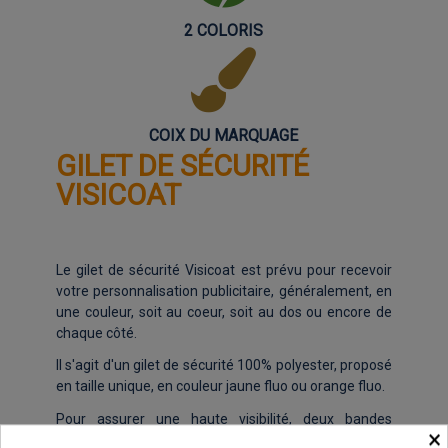
2 COLORIS
COIX DU MARQUAGE
GILET DE SÉCURITÉ
VISICOAT
Le gilet de sécurité Visicoat est prévu pour recevoir
votre personnalisation publicitaire, généralement, en
une couleur, soit au coeur, soit au dos ou encore de
chaque côté.
Il s'agit d'un gilet de sécurité 100% polyester, proposé
en taille unique, en couleur jaune fluo ou orange fluo.
Pour assurer une haute visibilité, deux bandes
×
réfléchissantes horizontales sont cousues sur le