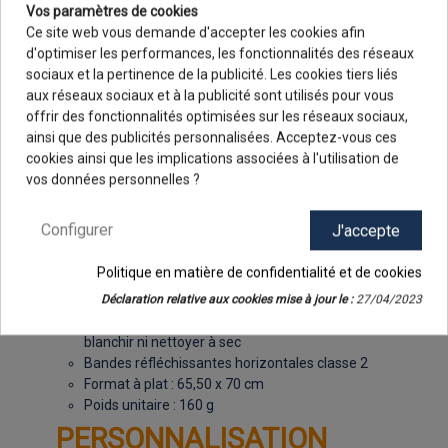
Vos paramètres de cookies
gilet. Elles sont conformes à la classe 2 des
Ce site web vous demande d'accepter les cookies afin
dispositions européennes.
d'optimiser les performances, les fonctionnalités des réseaux
Pour résumer, avec ce gilet de sécurité Visicoat, vous
sociaux et la pertinence de la publicité. Les cookies tiers liés
pourrez assurer votre visibilité partout où cela
aux réseaux sociaux et à la publicité sont utilisés pour vous
s'avérera nécessaire. Idéalement, ayez toujours un
offrir des fonctionnalités optimisées sur les réseaux sociaux,
gilet de sécurité Visicoat dans votre véhicule ou à
ainsi que des publicités personnalisées. Acceptez-vous ces
portée de main !
9.8
/10
cookies ainsi que les implications associées à l'utilisation de
48 avis
INFOS PRODUIT
vos données personnelles ?
Configurer
J'accepte
Composition : 100% polyester
Politique en matière de confidentialité et de cookies
Tailles : Unique
Coloris : Orange fluo - Jaune fluo
Déclaration relative aux cookies mise à jour le :
27/04/2023
Entretien : Lavage machine 40° C - Ne pas
blanchir ni nettoyer à sec
Bandes réfléchissantes horizontales classe 2
Format à plat : 65,50 x 70 cm
Poids unitaire : 160 g
PERSONNALISATION