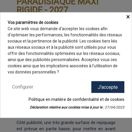
PARADISIAQUE MAXI
RIGIDE - 2027
×
Vos paramètres de cookies
Ce site web vous demande d'accepter les cookies afin
Soleil, plages et cocotiers !
d'optimiser les performances, les fonctionnalités des réseaux
sociaux et la pertinence de la publicité. Les cookies tiers liés
Voilà le programme proposé par le calendrier
aux réseaux sociaux et à la publicité sont utilisés pour vous
bancaire Paradisiaque maxi rigide 2027, un bancaire
offrir des fonctionnalités optimisées sur les réseaux sociaux,
au format Maxi. Il est, en effet, au recto, illustré par
ainsi que des publicités personnalisées. Acceptez-vous ces
un montage photographiques de paysages
9.8
/10
cookies ainsi que les implications associées à l'utilisation de
tropicaux, accompagné d'une grille calendaire
48 avis
vos données personnelles ?
colorée de 14 mois, disposée en deux blocs de 7
mois.
Configurer
J'accepte
Pour le verso, et afin de rester dans le thème, nous
vous proposons un visuel sur le thème de la Corse et
Politique en matière de confidentialité et de cookies
de ses magnifiques plages avec "Corsica". Bien
entendu, vous pouvez choisir un autre dos dans la
Déclaration relative aux cookies mise à jour le :
27/04/2023
gamme proposée ou bien le laisser en blanc.
Côté publicité, une très grande surface de repiquage
est prévue en partie basse, pour mettre en avant