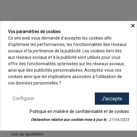
×
LA DESCRIPTION
Vos paramètres de cookies
Ce site web vous demande d'accepter les cookies afin
d'optimiser les performances, les fonctionnalités des réseaux
ETUI CARTE VITALE CROIX PHARMACIE - 3
sociaux et la pertinence de la publicité. Les cookies tiers liés
VOLETS
aux réseaux sociaux et à la publicité sont utilisés pour vous
Voici un étui pour carte vitale à 3 volets, au design explicite
offrir des fonctionnalités optimisées sur les réseaux sociaux,
qui identifie tout de suite votre profession de pharmacien,
ainsi que des publicités personnalisées. Acceptez-vous ces
avec la présence d'une découpe en forme de croix
9.8
/10
cookies ainsi que les implications associées à l'utilisation de
48 avis
pharmaceutique sur le rabat. Pour vos patients, 2
vos données personnelles ?
pochettes cristal transparentes, à l'intérieur, permettent de
glisser facilement leur carte de mutuelle au format CB et
Configurer
J'accepte
leur carte vitale.
Un objet de communication tout à fait adapté à la
Politique en matière de confidentialité et de cookies
communication des officines de pharmacie, avec le bel
Déclaration relative aux cookies mise à jour le :
27/04/2023
espace de marquage, prévu sur la face extérieure. Ce
porte-carte vitale se prête à une publicité efficace qui sera
vue au quotidien.