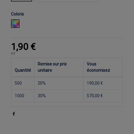
Coloris
A choisir nuancier ci-dessous et indiquer en Personnalisation c
1,90 €
HT
Remise sur prix
Vous
Quantité
unitaire
économisez
500
20%
190,00 €
1000
30%
570,00 €