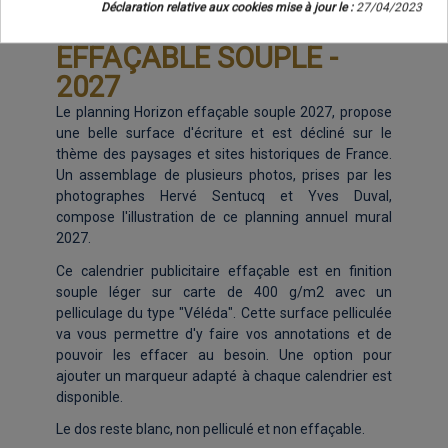
Déclaration relative aux cookies mise à jour le :
27/04/2023
PLANNING HORIZON
EFFAÇABLE SOUPLE -
2027
Le planning Horizon effaçable souple 2027, propose
une belle surface d'écriture et est décliné sur le
thème des paysages et sites historiques de France.
Un assemblage de plusieurs photos, prises par les
photographes Hervé Sentucq et Yves Duval,
compose l'illustration de ce planning annuel mural
2027.
Ce calendrier publicitaire effaçable est en finition
souple léger sur carte de 400 g/m2 avec un
pelliculage du type "Véléda". Cette surface pelliculée
va vous permettre d'y faire vos annotations et de
pouvoir les effacer au besoin. Une option pour
ajouter un marqueur adapté à chaque calendrier est
disponible.
Le dos reste blanc, non pelliculé et non effaçable.