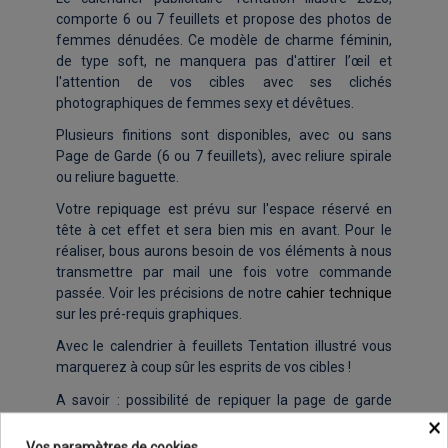
comporte 6 ou 7 feuillets et propose des photos de
femmes dénudées. Ce modèle de charme féminin,
de type soft, ne manquera pas d'attirer l’œil et
l'attention de vos cibles avec ses clichés
photographiques de femmes sexy et dévêtues.
Plusieurs finitions sont disponibles, avec ou sans
Page de Garde (6 ou 7 feuillets), avec reliure spirale
ou reliure baguette.
Votre repiquage est prévu sur l'espace réservé en
tête à cet effet et sera bien mis en avant. Pour le
réaliser, bous aurons besoin de vos éléments à nous
transmettre par mail une fois votre commande
passée. Voir les précisions de notre
cahier technique
sur les pré-requis graphiques.
Avec le calendrier à feuillets Tentation illustré vous
marquerez à coup sûr les esprits de vos cibles !
A savoir : possibilité de repiquer la page de garde
(Sur devis)
×
Vos paramètres de cookies