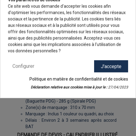
Ce site web vous demande d'accepter les cookies afin
INFOS PRODUIT
d'optimiser les performances, les fonctionnalités des réseaux
sociaux et la pertinence de la publicité. Les cookies tiers liés
Page de garde : Sans (6 feuillets) ou Avec (7
aux réseaux sociaux et à la publicité sont utilisés pour vous
feuillets)
offrir des fonctionnalités optimisées sur les réseaux sociaux,
Format : 33 x 49 cm
ainsi que des publicités personnalisées. Acceptez-vous ces
9.8
Grille calendaire : Bimestrielle
/10
cookies ainsi que les implications associées à l'utilisation de
48 avis
Infos : N° de semaines, jours fériés
vos données personnelles ?
Langue : Français, Anglais, Allemand
Crédits : © Dave Kelley Artistics - © Dieter
Configurer
J'accepte
Kaupp
Qualité : Papier 170g/m2 couché
Politique en matière de confidentialité et de cookies
Reliure : Baguette métallique noire ou Spirale
Déclaration relative aux cookies mise à jour le :
27/04/2023
métallique noire
Poids : 175 g (Baguette sans PDG) - 220 g
(Baguette PDG) - 285 g (Spirale PDG)
Zone(s) de marquage : 310 x 70 mm
Marquage : Inclus 1 couleur ou quadri, au choix
Délais : Environ 2 à 3 semaines après accord
BAT
DEMANDE DE DEVIS - CALENDRIER ILLUSTRÉ