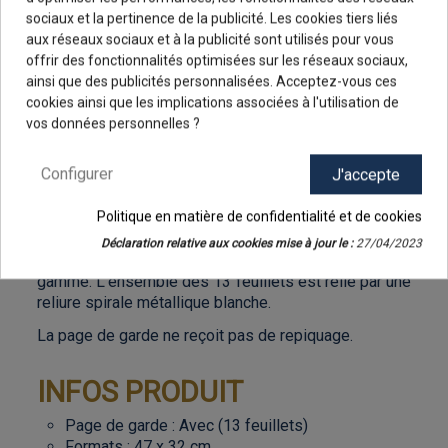
affiché et vu de tous sur une longue durée. Pour cela,
sociaux et la pertinence de la publicité. Les cookies tiers liés
l'espace réservé sur chaque feuillet, et
aux réseaux sociaux et à la publicité sont utilisés pour vous
éventuellement sur la page de garde (sur devis), est
offrir des fonctionnalités optimisées sur les réseaux sociaux,
suffisamment grand pour que vos noms et
ainsi que des publicités personnalisées. Acceptez-vous ces
coordonnées soient bien mis en évidence.
9.8
/10
cookies ainsi que les implications associées à l'utilisation de
48 avis
Le modèle présenté ici, Beautés du Monde Illustré,
vos données personnelles ?
présente pour ce millésime 2026 de superbes
photos panoramiques de paysages du monde. Un
Configurer
J'accepte
tour de la planète en images, pour le plus grand
plaisir des yeux !
Politique en matière de confidentialité et de cookies
Coté finition du calendrier, la page de garde reçoit un
Déclaration relative aux cookies mise à jour le :
27/04/2023
vernis brillant UV qui lui confère un aspect haut de
gamme. L’ensemble des 13 feuillets est relié par une
reliure spirale métallique blanche.
La page de garde ne reçoit pas de repiquage.
INFOS PRODUIT
Page de garde : Avec (13 feuillets)
Formats : 47 x 32 cm