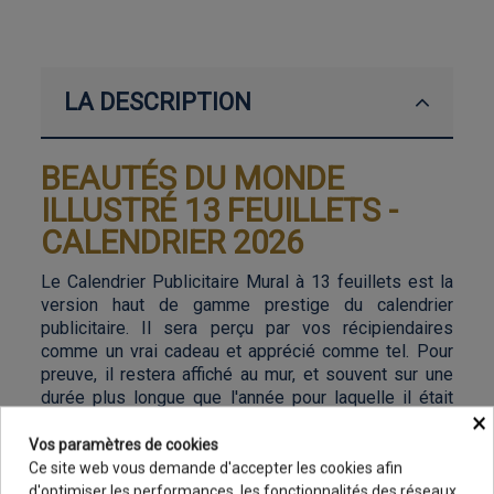
LA DESCRIPTION
BEAUTÉS DU MONDE
ILLUSTRÉ 13 FEUILLETS -
CALENDRIER 2026
Le Calendrier Publicitaire Mural à 13 feuillets est la
version haut de gamme prestige du calendrier
publicitaire. Il sera perçu par vos récipiendaires
comme un vrai cadeau et apprécié comme tel. Pour
preuve, il restera affiché au mur, et souvent sur une
durée plus longue que l'année pour laquelle il était
×
prévu !
Vos paramètres de cookies
C'est particulièrement intéressant pour votre
Ce site web vous demande d'accepter les cookies afin
communication car votre message publicitaire sera
d'optimiser les performances, les fonctionnalités des réseaux