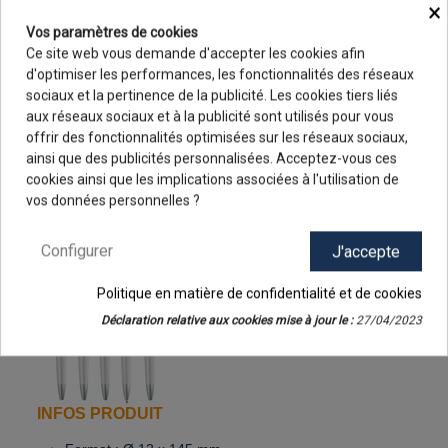
×
couleur.
Vos paramètres de cookies
Avec la finition blanche du corps, votre marquage
Ce site web vous demande d'accepter les cookies afin
publicitaire sera parfaitement mise en évidence avec une
d'optimiser les performances, les fonctionnalités des réseaux
couleur d'impression tranchée. Le design et l'originalité du
sociaux et la pertinence de la publicité. Les cookies tiers liés
stylo attireront les regards ce qui ne manquera pas
aux réseaux sociaux et à la publicité sont utilisés pour vous
séduire vos cibles.
offrir des fonctionnalités optimisées sur les réseaux sociaux,
ainsi que des publicités personnalisées. Acceptez-vous ces
Voici un stylo publicitaire qui autorise une large diffusion
9.8
/10
cookies ainsi que les implications associées à l'utilisation de
avec un excellent rapport qualité prix malgré son
48 avis
vos données personnelles ?
mécanisme rotatif twist qui est en en général l'apanage de
stylos d'un coût plus élevé.
Configurer
J'accepte
Encre bleue.
Politique en matière de confidentialité et de cookies
Déclaration relative aux cookies mise à jour le :
27/04/2023
INFOS PRODUIT