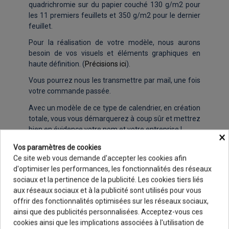
quadrichromie sur du papier couché 130 g/m2 pour
les 11 premiers feuillets et 350 g/m2 pour le dernier
feuillet.
Pour la réalisation de votre modèle, nous aurons
besoin de vos visuels et éléments graphiques en
haute définition. (
Précisions ici
).
Vous pourrez nous les transmettre par mail, une fois
votre commande passée.
Avec un modèle de ce type de calendrier, en création
totale, vous vous démarquerez à coup sûr et mettrez
bien en évidence votre nom et votre entreprise !
×
Vos paramètres de cookies
Ce site web vous demande d'accepter les cookies afin
INFOS PRODUIT
d'optimiser les performances, les fonctionnalités des réseaux
sociaux et la pertinence de la publicité. Les cookies tiers liés
Page de garde : Sans
aux réseaux sociaux et à la publicité sont utilisés pour vous
Format : 24 x 33 cm
offrir des fonctionnalités optimisées sur les réseaux sociaux,
Grille calendaire : Selon vos éléments
ainsi que des publicités personnalisées. Acceptez-vous ces
Infos : Selon vos éléments
9.8
/10
cookies ainsi que les implications associées à l'utilisation de
48 avis
Langue : Français