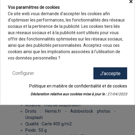
×
se démarquer ! (
Voir modèle ici
)
Vos paramètres de cookies
Ce site web vous demande d'accepter les cookies afin
Ce classique du calendrier bancaire illustré est
d'optimiser les performances, les fonctionnalités des réseaux
présenté à un excellent rapport qualité/prix et vous
sociaux et la pertinence de la publicité. Les cookies tiers liés
permet, pour quelques centimes d'euros par jour, de
aux réseaux sociaux et à la publicité sont utilisés pour vous
rester présent toute l'année à la vue de vos
offrir des fonctionnalités optimisées sur les réseaux sociaux,
interlocuteurs, clients ou prescripteurs.
ainsi que des publicités personnalisées. Acceptez-vous ces
9.8
/10
cookies ainsi que les implications associées à l'utilisation de
48 avis
vos données personnelles ?
INFOS PRODUIT
Configurer
J'accepte
Format : 43 x 33,5 cm
Grille calendaire : 7 mois R°/V°
Politique en matière de confidentialité et de cookies
Infos : Phases lunaires - Quantièmes - Congés
scolaires - N° de semaines - Fêtes
Déclaration relative aux cookies mise à jour le :
27/04/2023
Langues : Français
Attache : Trou de suspension
Droits : Hemis.fr - Adobestock photos -
Unsplash
Qualité : Carte 400 g/m2
Poids : 55 g