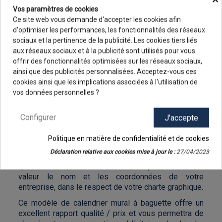
IILLUSTRÉ ÉCO FATAL 6
Vos paramètres de cookies
FEUILLETS - 2026
Ce site web vous demande d'accepter les cookies afin
d'optimiser les performances, les fonctionnalités des réseaux
Le calendrier publicitaire à 6 feuillets monté sur
sociaux et la pertinence de la publicité. Les cookies tiers liés
reliure baguette économique, Illustré éco Fatal, est
aux réseaux sociaux et à la publicité sont utilisés pour vous
agrémenté de photos d’hommes qui posent torse nu
offrir des fonctionnalités optimisées sur les réseaux sociaux,
et exhibent leur musculature. Un calendrier qui exhale
ainsi que des publicités personnalisées. Acceptez-vous ces
9.8
/10
la testostérone !
cookies ainsi que les implications associées à l'utilisation de
48 avis
vos données personnelles ?
Le calendrier illustré économique à 6 feuillets relié
par une baguette noire propose une grille
Configurer
J'accepte
bimestrielle bien lisible. Ce modèle existe en 2
formats, Small et XXL.
Politique en matière de confidentialité et de cookies
Bien entendu, un espace est prévu pour votre
Déclaration relative aux cookies mise à jour le :
27/04/2023
repiquage personnalisé. Il sera réalisé en
quadrichromie, de manière à mettre parfaitement en
valeur le nom et les coordonnées de votre
entreprise, dans le respect de votre charte graphique.
Ce modèle de calendrier mural à baguette offre un
excellent rapport qualité / prix et vous permettra de