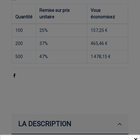
Remise sur prix
Vous
Quantité
unitaire
économisez
100
25%
157,25 €
200
37%
465,46 €
500
47%
1 478,15 €
LA DESCRIPTION
×